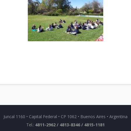
Juncal 1160 • Capital Federal • CP 1062 • Buenos Aires • Argentina
Tel.:
4811-2962 / 4813-8346 / 4815-1181