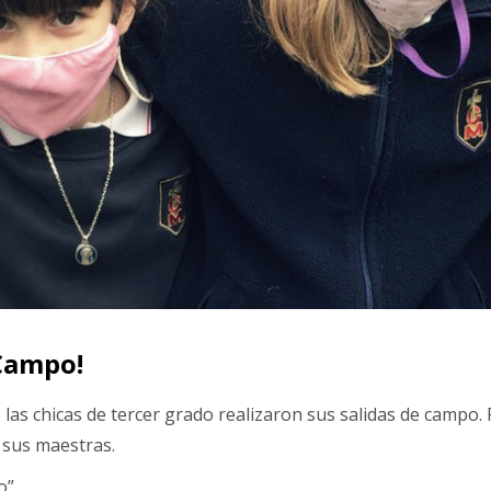
 Campo!
 las chicas de tercer grado realizaron sus salidas de campo.
 sus maestras.
o”.