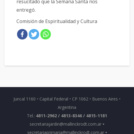
resucitado que la Semana Santa nos
entregó.
Comisión de Espiritualidad y Cultura
Juncal 1160 • Capital Federal • CP 1062 • Buenos Aires •
Argentina
Tel.:
4811-2962 / 4813-8346 / 4815-1181
secretariajardin@mallinckrodt.com.ar
•
secretariaprimaria@mallinckrodt.com.ar
•