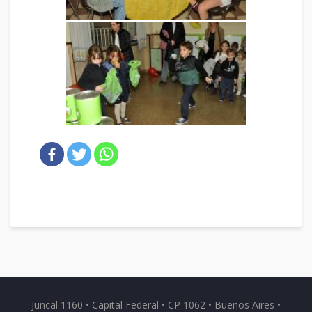
Juncal 1160 • Capital Federal • CP 1062 • Buenos Aires •