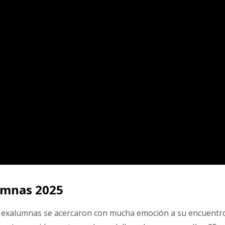
umnas 2025
as exalumnas se acercaron con mucha emoción a su encuentro 