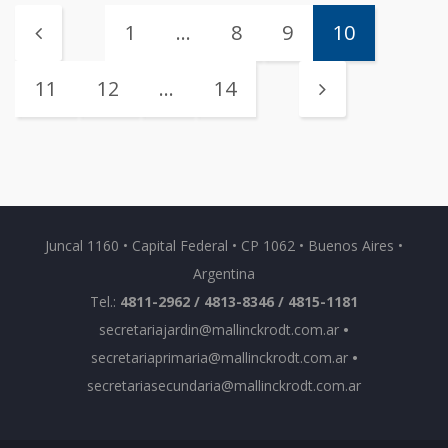
1
…
8
9
10
11
12
…
14
Juncal 1160 • Capital Federal • CP 1062 • Buenos Aires •
Argentina
Tel.:
4811-2962 / 4813-8346 / 4815-1181
secretariajardin@mallinckrodt.com.ar
•
secretariaprimaria@mallinckrodt.com.ar
•
secretariasecundaria@mallinckrodt.com.ar