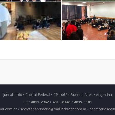
Juncal 1160 • Capital Federal • CP 1062 • Buenos Aires • Argentina
Tel.:
4811-2962 / 4813-8346 / 4815-1181
odt.com.ar
•
secretariaprimaria@mallinckrodt.com.ar
•
secretariasecu