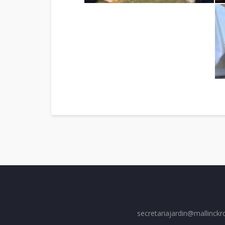
secretariajardin@mallinckr