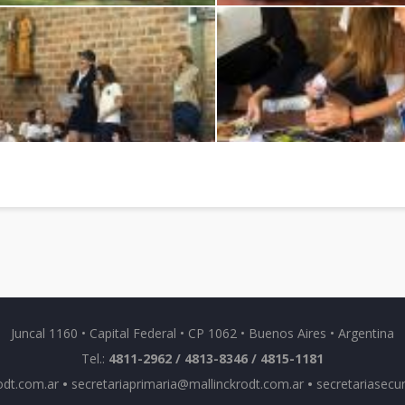
Juncal 1160 • Capital Federal • CP 1062 • Buenos Aires • Argentina
Tel.:
4811-2962 / 4813-8346 / 4815-1181
odt.com.ar
•
secretariaprimaria@mallinckrodt.com.ar
•
secretariasecu