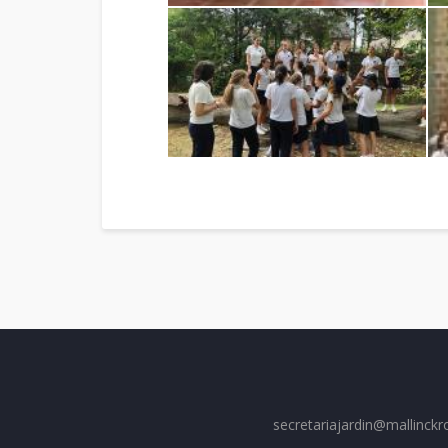
secretariajardin@mallinckr