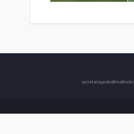
secretariajardin@mallinckr