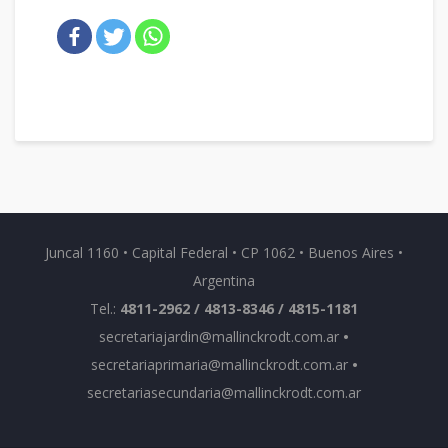
Juncal 1160 • Capital Federal • CP 1062 • Buenos Aires •
Argentina
Tel.:
4811-2962 / 4813-8346 / 4815-1181
secretariajardin@mallinckrodt.com.ar
•
secretariaprimaria@mallinckrodt.com.ar
•
secretariasecundaria@mallinckrodt.com.ar