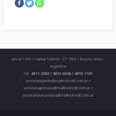
Juncal 1160 • Capital Federal • CP 1062 • Buenos Aires •
Argentina
Tel.:
4811-2962 / 4813-8346 / 4815-1181
secretariajardin@mallinckrodt.com.ar
•
secretariaprimaria@mallinckrodt.com.ar
•
secretariasecundaria@mallinckrodt.com.ar