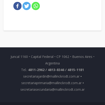
Juncal 1160 • Capital Federal • CP 1062 • Buenos Aires •
Argentina
Tel.:
4811-2962 / 4813-8346 / 4815-1181
secretariajardin@mallinckrodt.com.ar
•
secretariaprimaria@mallinckrodt.com.ar
•
secretariasecundaria@mallinckrodt.com.ar