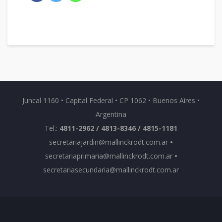
Juncal 1160 • Capital Federal • CP 1062 • Buenos Aires •
Argentina
Tel.:
4811-2962 / 4813-8346 / 4815-1181
secretariajardin@mallinckrodt.com.ar
•
secretariaprimaria@mallinckrodt.com.ar
•
secretariasecundaria@mallinckrodt.com.ar