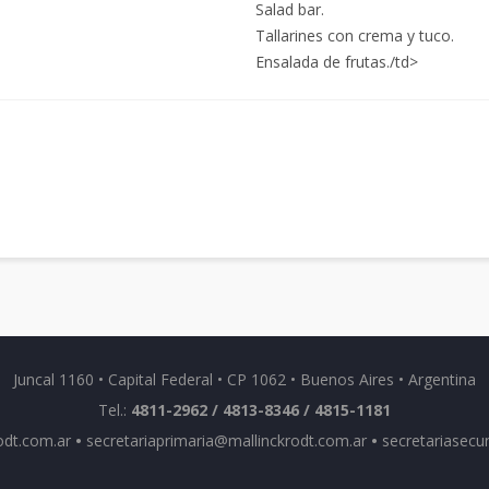
Salad bar.
Tallarines con crema y tuco.
Ensalada de frutas./td>
Juncal 1160 • Capital Federal • CP 1062 • Buenos Aires • Argentina
Tel.:
4811-2962 / 4813-8346 / 4815-1181
odt.com.ar
•
secretariaprimaria@mallinckrodt.com.ar
•
secretariasecu