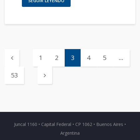
SEGUIR LEYENDO
1
2
3
4
5
…
53
Juncal 1160 • Capital Federal • CP 1062 • Buenos Aires •
Argentina