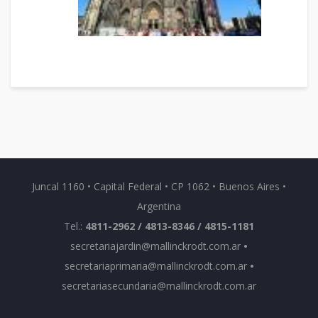
Juncal 1160 • Capital Federal • CP 1062 • Buenos Aires •
Argentina
Tel.:
4811-2962 / 4813-8346 / 4815-1181
secretariajardin@mallinckrodt.com.ar
•
secretariaprimaria@mallinckrodt.com.ar
•
secretariasecundaria@mallinckrodt.com.ar