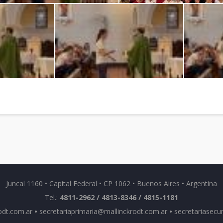
Juncal 1160 • Capital Federal • CP 1062 • Buenos Aires • Argentina
Tel.:
4811-2962 / 4813-8346 / 4815-1181
odt.com.ar
•
secretariaprimaria@mallinckrodt.com.ar
•
secretariasecu