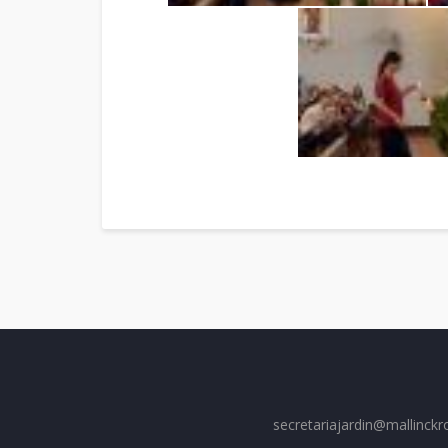
secretariajardin@mallinckr