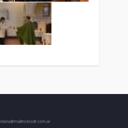
ndaria@mallinckrodt.com.ar