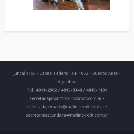
Juncal 1160 • Capital Federal • CP 1062 • Buenos Aires •
Argentina
Tel.:
4811-2962 / 4813-8346 / 4815-1181
secretariajardin@mallinckrodt.com.ar
•
secretariaprimaria@mallinckrodt.com.ar
•
secretariasecundaria@mallinckrodt.com.ar