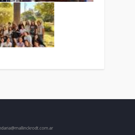
ndaria@mallinckrodt.com.ar