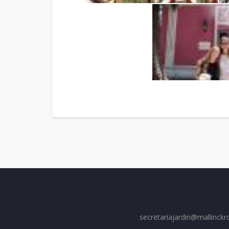
secretariajardin@mallinckr