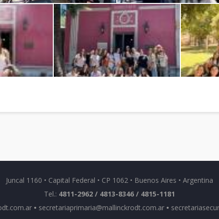
Juncal 1160 • Capital Federal • CP 1062 • Buenos Aires • Argentina
Tel.:
4811-2962 / 4813-8346 / 4815-1181
odt.com.ar
•
secretariaprimaria@mallinckrodt.com.ar
•
secretariasecu