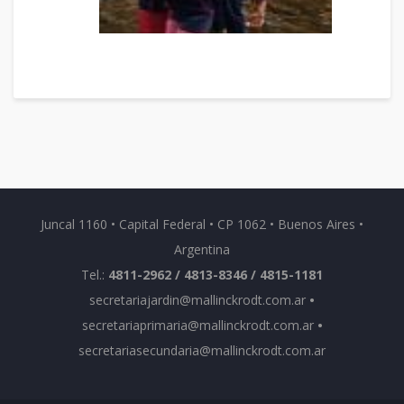
Juncal 1160 • Capital Federal • CP 1062 • Buenos Aires •
Argentina
Tel.:
4811-2962 / 4813-8346 / 4815-1181
secretariajardin@mallinckrodt.com.ar
•
secretariaprimaria@mallinckrodt.com.ar
•
secretariasecundaria@mallinckrodt.com.ar