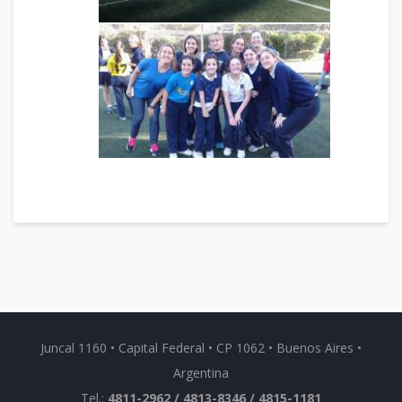
Juncal 1160 • Capital Federal • CP 1062 • Buenos Aires •
Argentina
Tel.:
4811-2962 / 4813-8346 / 4815-1181