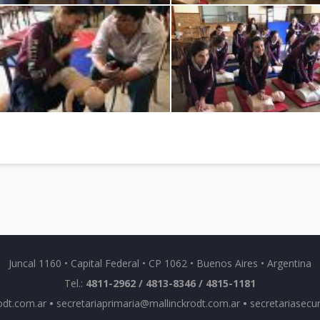
Juncal 1160 • Capital Federal • CP 1062 • Buenos Aires • Argentina
Tel.:
4811-2962 / 4813-8346 / 4815-1181
odt.com.ar
•
secretariaprimaria@mallinckrodt.com.ar
•
secretariasecu