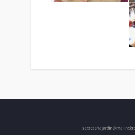
secretariajardin@mallinckr