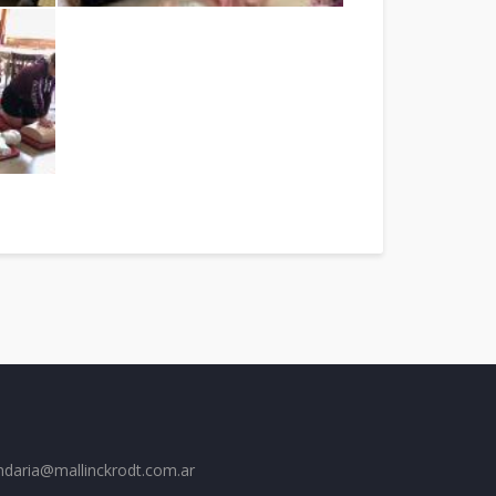
ndaria@mallinckrodt.com.ar