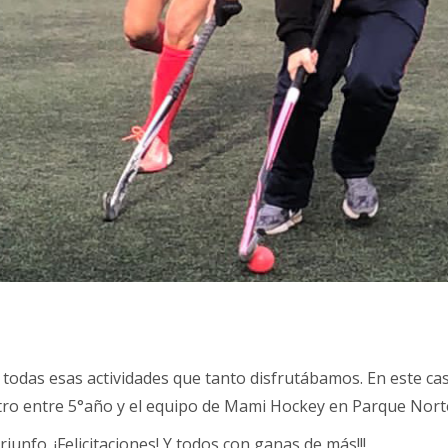
todas esas actividades que tanto disfrutábamos. En este ca
ntro entre 5°año y el equipo de Mami Hockey en Parque Nort
iunfo. ¡Felicitaciones! Y todos con ganas de más!!!