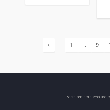
1
…
9
secretariajardin@mallinckr