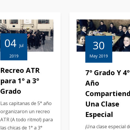
04
30
Jul
2019
May 2019
Recreo ATR
7° Grado Y 4°
para 1° a 3°
Año
Grado
Compartien
Una Clase
Las capitanas de 5° año
organizaron un recreo
Especial
ATR (A todo ritmo!) para
¡Una clase especial d
las chicas de 1° a 3°