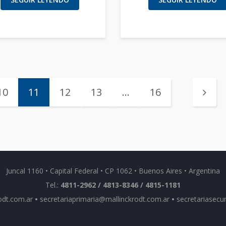
10
11
12
13
…
16
Juncal 1160 • Capital Federal • CP 1062 • Buenos Aires • Argentina
Tel.:
4811-2962 / 4813-8346 / 4815-1181
odt.com.ar
•
secretariaprimaria@mallinckrodt.com.ar
•
secretariasecu