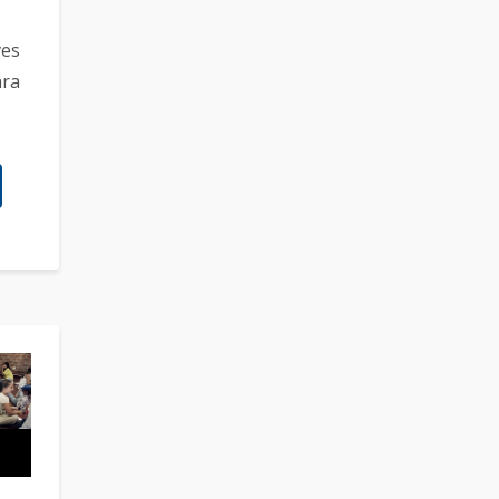
ves
ara