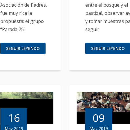
Asociación de Padres,
entre el bosque y el
fue muy rica la
pastizal, observar a
propuesta: el grupo
y tomar muestras p
“Parada 75”
seguir
SEGUIR LEYENDO
SEGUIR LEYENDO
16
09
May 2019
May 2019