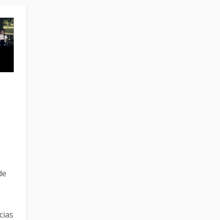
de
cias