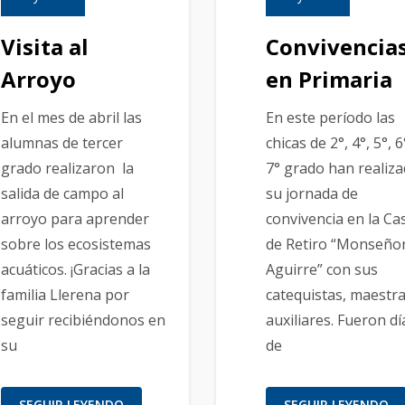
Visita al
Convivencia
Arroyo
en Primaria
En el mes de abril las
En este período las
alumnas de tercer
chicas de 2°, 4°, 5°, 6
grado realizaron la
7° grado han realiz
salida de campo al
su jornada de
arroyo para aprender
convivencia en la Ca
sobre los ecosistemas
de Retiro “Monseño
acuáticos. ¡Gracias a la
Aguirre” con sus
familia Llerena por
catequistas, maestra
seguir recibiéndonos en
auxiliares. Fueron dí
su
de
SEGUIR LEYENDO
SEGUIR LEYENDO